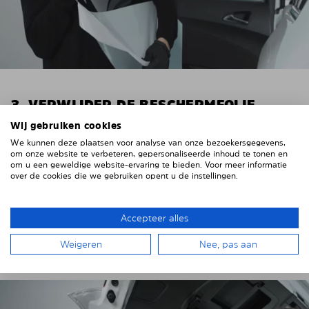
3. VERWIJDER DE BESCHERMFOLIE
Wij gebruiken cookies
Trek de bijgeleverde handschoenen aan om te
We kunnen deze plaatsen voor analyse van onze bezoekersgegevens,
voorkomen dat er vingerafdrukken op de Solarplexius
om onze website te verbeteren, gepersonaliseerde inhoud te tonen en
zonwering achterblijven. Om statische oplading
om u een geweldige website-ervaring te bieden. Voor meer informatie
tegen te gaan, veegt u de beschermfolie van de
over de cookies die we gebruiken opent u de instellingen.
Solarplexius panelen af met een licht vochtige doek.
Verwijder de beschermfolie van het eerste
Accepteer alles
Solarplexius paneel.
Weigeren
Nee, pas aan