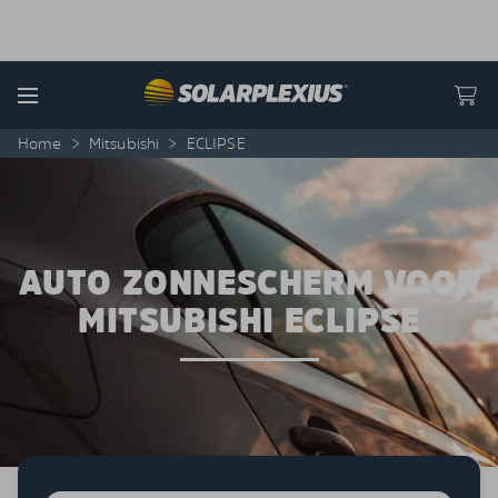
Skip to content
Menu
Home
>
Mitsubishi
>
ECLIPSE
AUTO ZONNESCHERM VOOR
MITSUBISHI ECLIPSE