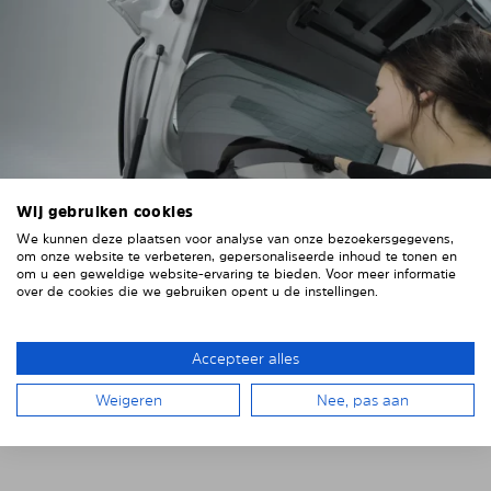
Wij gebruiken cookies
We kunnen deze plaatsen voor analyse van onze bezoekersgegevens,
om onze website te verbeteren, gepersonaliseerde inhoud te tonen en
om u een geweldige website-ervaring te bieden. Voor meer informatie
over de cookies die we gebruiken opent u de instellingen.
4. HET ZONNESCHERM PLAATSEN
Plaats het Solarplexius paneel van binnenuit voor de
Accepteer alles
ruiten van uw voertuig.
Steek hiervoor de ruiten
achter de voertuigbekleding.
Weigeren
Nee, pas aan
Let op eventuele uitsparingen, kabels en contacten.