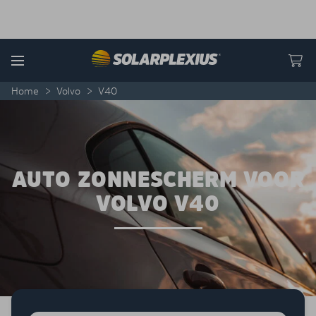
Skip to content
Menu
Home
>
Volvo
>
V40
AUTO ZONNESCHERM VOOR
VOLVO V40