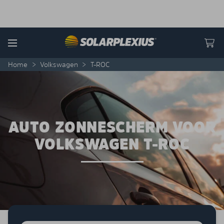
Skip to content
Menu
Home
>
Volkswagen
>
T-ROC
AUTO ZONNESCHERM VOOR
VOLKSWAGEN T-ROC