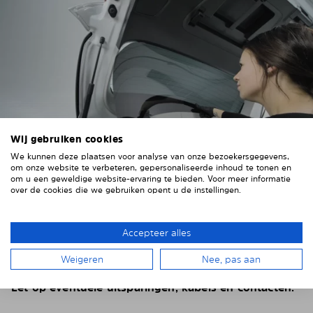
Wij gebruiken cookies
We kunnen deze plaatsen voor analyse van onze bezoekersgegevens,
om onze website te verbeteren, gepersonaliseerde inhoud te tonen en
om u een geweldige website-ervaring te bieden. Voor meer informatie
over de cookies die we gebruiken opent u de instellingen.
4. HET ZONNESCHERM PLAATSEN
Plaats het Solarplexius paneel van binnenuit voor de
Accepteer alles
ruiten van uw voertuig.
Steek hiervoor de ruiten
Weigeren
Nee, pas aan
achter de voertuigbekleding.
Let op eventuele uitsparingen, kabels en contacten.