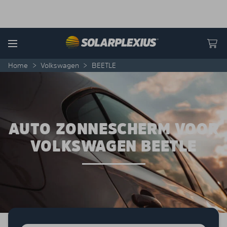
Skip to content
Menu
Home
>
Volkswagen
>
BEETLE
AUTO ZONNESCHERM VOOR
VOLKSWAGEN BEETLE