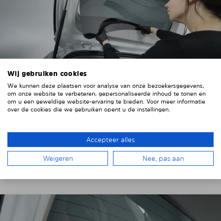
Wij gebruiken cookies
We kunnen deze plaatsen voor analyse van onze bezoekersgegevens,
4. HET ZONNESCHERM PLAATSEN
om onze website te verbeteren, gepersonaliseerde inhoud te tonen en
om u een geweldige website-ervaring te bieden. Voor meer informatie
over de cookies die we gebruiken opent u de instellingen.
Plaats het Solarplexius paneel van binnenuit voor de
ruiten van uw voertuig.
Steek hiervoor de ruiten
achter de voertuigbekleding.
Accepteer alles
Let op eventuele uitsparingen, kabels en contacten.
Weigeren
Nee, pas aan