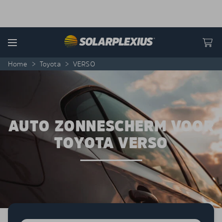
Skip to content
Menu
Home
>
Toyota
>
VERSO
AUTO ZONNESCHERM VOOR
TOYOTA VERSO