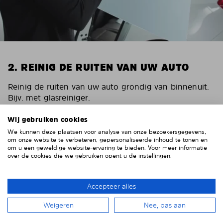
2. REINIG DE RUITEN VAN UW AUTO
Reinig de ruiten van uw auto grondig van binnenuit.
Bijv. met glasreiniger.
Belangrijk! Geef de ruiten de tijd om te drogen.
Wij gebruiken cookies
Om krassen op de bekleding van uw auto te
We kunnen deze plaatsen voor analyse van onze bezoekersgegevens,
om onze website te verbeteren, gepersonaliseerde inhoud te tonen en
voorkomen, moet u deze rondom de ruiten afplakken
om u een geweldige website-ervaring te bieden. Voor meer informatie
met stevig plakband. Wij adviseren ducttape of
over de cookies die we gebruiken opent u de instellingen.
afplaktape.
Accepteer alles
Weigeren
Nee, pas aan