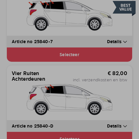
Article no 25840-7
Details
Selecteer
Vier Ruiten
€
82,00
Achterdeuren
incl. verzendkosten en btw
Article no 25840-D
Details
Selecteer