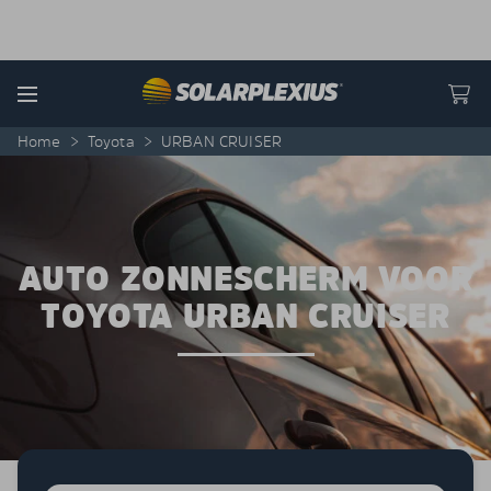
Skip to content
Menu
Home
>
Toyota
>
URBAN CRUISER
AUTO ZONNESCHERM VOOR
TOYOTA URBAN CRUISER