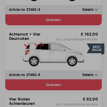
Article no 27462-3
Details
Selecteer
Achterruit + Vier
€
162,00
Deurruiten
incl. verzendkosten en btw
Article no 27462-5
Details
Selecteer
Vier Ruiten
€
82,00
Achterdeuren
incl. verzendkosten en btw