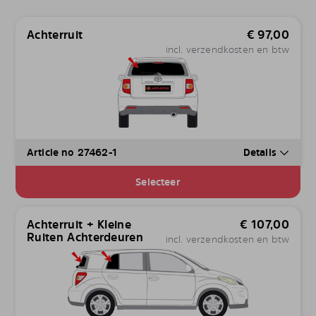
Achterruit
€
97,00
incl. verzendkosten en btw
Article no 27462-1
Details
Selecteer
Achterruit + Kleine
€
107,00
Ruiten Achterdeuren
incl. verzendkosten en btw