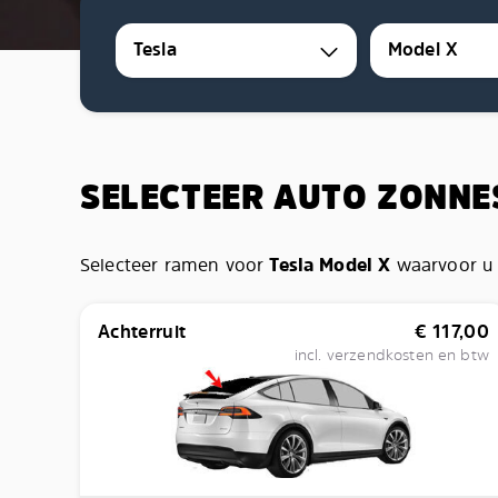
Tesla
Model X
SELECTEER AUTO ZONN
Selecteer ramen voor
Tesla Model X
waarvoor u 
Achterruit
€
117,00
incl. verzendkosten en btw