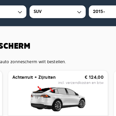
SUV
2015-
ESCHERM
auto zonnescherm wilt bestellen.
Achterruit + Zijruiten
€
124,00
incl. verzendkosten en btw