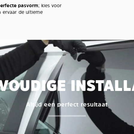
 perfecte pasvorm
; kies voor
 ervaar de ultieme
VOUDIGE INSTALL
Altijd een perfect resultaat