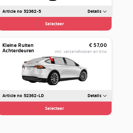
Article no 52362-5
Details
Selecteer
Kleine Ruiten
€
57,00
Achterdeuren
incl. verzendkosten en btw
Article no 52362-LD
Details
Selecteer