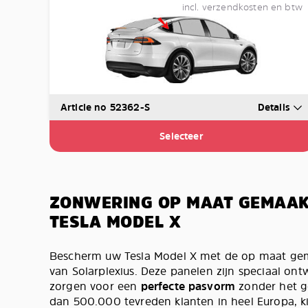
incl. verzendkosten en btw
Article no 52362-S
Details
Selecteer
ZONWERING OP MAAT GEMAA
TESLA MODEL X
Bescherm uw Tesla Model X met de op maat ge
van Solarplexius. Deze panelen zijn speciaal o
zorgen voor een
perfecte pasvorm
zonder het ge
dan 500.000 tevreden klanten in heel Europa, k