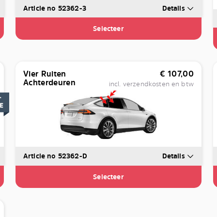
Article no 52362-3
Details
Selecteer
Vier Ruiten
€
107,00
Achterdeuren
incl. verzendkosten en btw
Article no 52362-D
Details
Selecteer