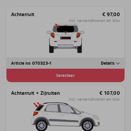
Achterruit
€
97,00
incl. verzendkosten en btw
Article no 070323-1
Details
Selecteer
Achterruit + Zijruiten
€
107,00
incl. verzendkosten en btw