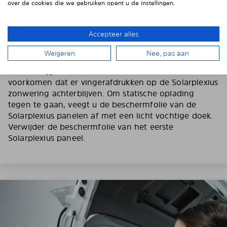
over de cookies die we gebruiken opent u de instellingen.
Accepteer alles
3. VERWIJDER DE BESCHERMFOLIE
Weigeren
Nee, pas aan
Trek de bijgeleverde handschoenen aan om te
voorkomen dat er vingerafdrukken op de Solarplexius
zonwering achterblijven. Om statische oplading
tegen te gaan, veegt u de beschermfolie van de
Solarplexius panelen af met een licht vochtige doek.
Verwijder de beschermfolie van het eerste
Solarplexius paneel.