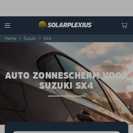
Skip to content
Menu
Home
>
Suzuki
>
SX4
AUTO ZONNESCHERM VOOR
SUZUKI SX4