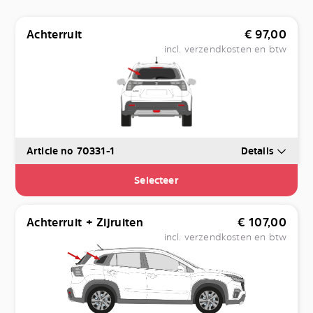
Achterruit
€
97,00
incl. verzendkosten en btw
Article no 70331-1
Details
Selecteer
Achterruit + Zijruiten
€
107,00
incl. verzendkosten en btw