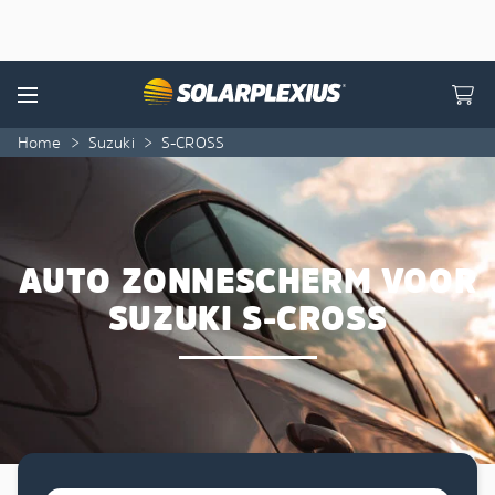
Skip to content
Menu
Home
>
Suzuki
>
S-CROSS
AUTO ZONNESCHERM VOOR
SUZUKI S-CROSS