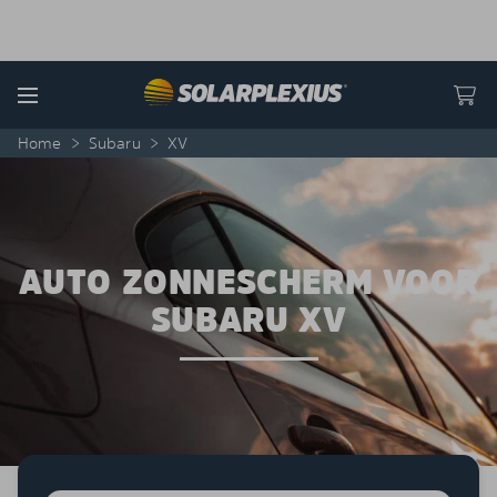
Skip to content
Menu
Home
>
Subaru
>
XV
AUTO ZONNESCHERM VOOR
SUBARU XV