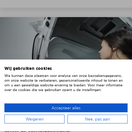
Wij gebruiken cookies
We kunnen deze plaatsen voor analyse van onze bezoekersgegevens,
om onze website te verbeteren, gepersonaliseerde inhoud te tonen en
om u een geweldige website-ervaring te bieden. Voor meer informatie
over de cookies die we gebruiken opent u de instellingen.
4. HET ZONNESCHERM PLAATSEN
Accepteer alles
Plaats het Solarplexius paneel van binnenuit voor de
Weigeren
Nee, pas aan
ruiten van uw voertuig.
Steek hiervoor de ruiten
achter de voertuigbekleding.