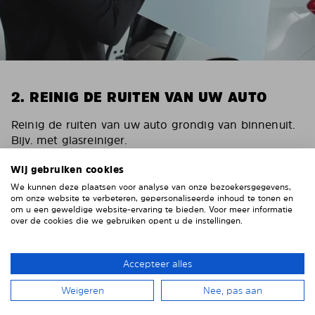
2. REINIG DE RUITEN VAN UW AUTO
Reinig de ruiten van uw auto grondig van binnenuit.
Bijv. met glasreiniger.
Belangrijk! Geef de ruiten de tijd om te drogen.
Wij gebruiken cookies
Om krassen op de bekleding van uw auto te
We kunnen deze plaatsen voor analyse van onze bezoekersgegevens,
om onze website te verbeteren, gepersonaliseerde inhoud te tonen en
voorkomen, moet u deze rondom de ruiten afplakken
om u een geweldige website-ervaring te bieden. Voor meer informatie
met stevig plakband. Wij adviseren ducttape of
over de cookies die we gebruiken opent u de instellingen.
afplaktape.
Accepteer alles
Weigeren
Nee, pas aan