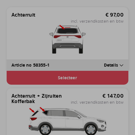
Achterruit
€
97,00
incl. verzendkosten en btw
Article no 58355-1
Details
Selecteer
Achterruit + Zijruiten
€
147,00
Kofferbak
incl. verzendkosten en btw