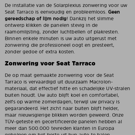
De installatie van de Solarplexius zonwering voor uw
Seat Tarraco is eenvoudig en probleemloos.
Geen
gereedschap of lijm nodig
! Dankzij het slimme
ontwerp klikken de panelen stevig in de
raamomlijsting, zonder luchtbellen of plakresten.
Binnen enkele minuten is uw auto uitgerust met
zonwering die professioneel oogt en presteert,
zonder gedoe of extra kosten.
Zonwering voor Seat Tarraco
De op maat gemaakte zonwering voor de Seat
Tarraco is vervaardigd uit duurzaam Macrolon-
materiaal, dat effectief hitte en schadelijke UV-stralen
buiten houdt. Uw auto blijft koel en comfortabel,
zelfs op warme zomerdagen, terwijl uw privacy is
gegarandeerd. Het zicht naar buiten blijft helder,
maar nieuwsgierige blikken worden geweerd. Onze
TÜV-geteste en gecertificeerde panelen hebben al
meer dan 500.000 tevreden klanten in Europa
geholpen om het beste uit hun auto te halen.