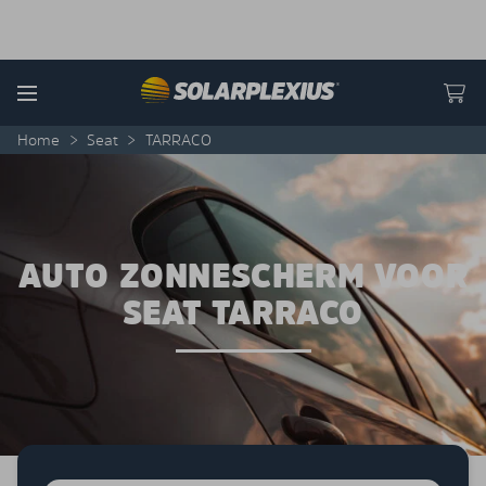
Skip to content
Menu
Home
>
Seat
>
TARRACO
AUTO ZONNESCHERM VOOR
SEAT TARRACO