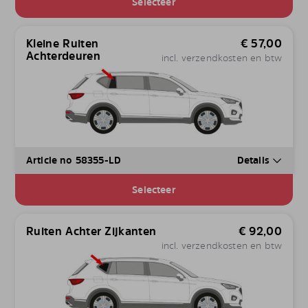
Selecteer
Kleine Ruiten
€
57,00
Achterdeuren
incl. verzendkosten en btw
Article no 58355-LD
Details
Selecteer
Ruiten Achter Zijkanten
€
92,00
incl. verzendkosten en btw