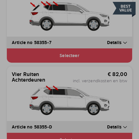
Article no 58355-7
Details
Selecteer
Vier Ruiten
€
82,00
Achterdeuren
incl. verzendkosten en btw
Article no 58355-D
Details