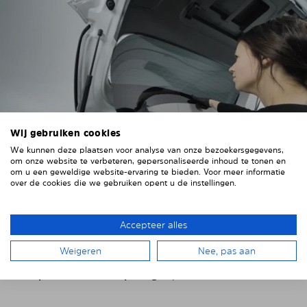
Wij gebruiken cookies
We kunnen deze plaatsen voor analyse van onze bezoekersgegevens,
om onze website te verbeteren, gepersonaliseerde inhoud te tonen en
om u een geweldige website-ervaring te bieden. Voor meer informatie
over de cookies die we gebruiken opent u de instellingen.
4. HET ZONNESCHERM PLAATSEN
Plaats het Solarplexius paneel van binnenuit voor de
Accepteer alles
ruiten van uw voertuig.
Steek hiervoor de ruiten
achter de voertuigbekleding.
Weigeren
Nee, pas aan
Let op eventuele uitsparingen, kabels en contacten.