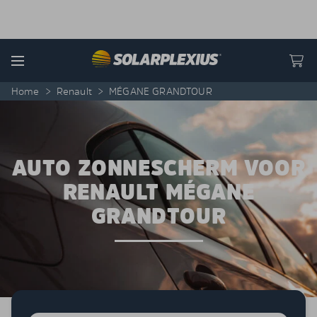
Skip to content
Menu
Home
>
Renault
>
MÉGANE GRANDTOUR
AUTO ZONNESCHERM VOOR
RENAULT MÉGANE
GRANDTOUR