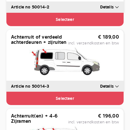
Article no 50014-2
Details
Selecteer
Achterruit of verdeeld
€
189,00
achterdeuren + zijruiten
incl. verzendkosten en btw
Article no 50014-3
Details
Selecteer
Achterruit(en) + 4-6
€
196,00
Zijramen
incl. verzendkosten en btw