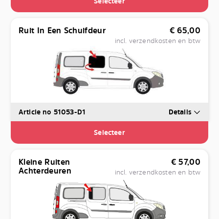
Selecteer
Ruit In Een Schuifdeur
€
65,00
incl. verzendkosten en btw
Article no 51053-D1
Details
Selecteer
Kleine Ruiten
€
57,00
Achterdeuren
incl. verzendkosten en btw