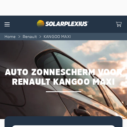
Skip to content
Menu
Home
>
Renault
>
KANGOO MAXI
AUTO ZONNESCHERM VOOR
RENAULT KANGOO MAXI