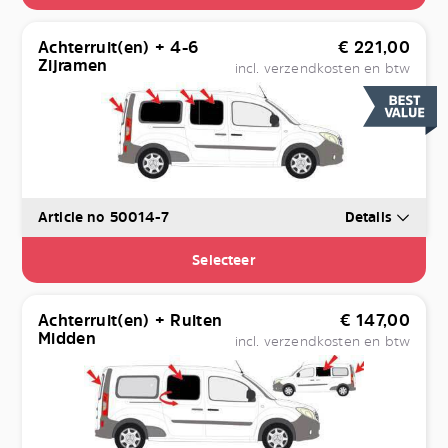
Achterruit(en) + 4-6
€
221,00
Zijramen
incl. verzendkosten en btw
Article no 50014-7
Details
Selecteer
Achterruit(en) + Ruiten
€
147,00
Midden
incl. verzendkosten en btw