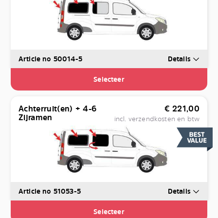
Article no 50014-5
Details
Selecteer
Achterruit(en) + 4-6
€
221,00
Zijramen
incl. verzendkosten en btw
Article no 51053-5
Details
Selecteer