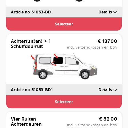
Article no 51053-BD
Details
Selecteer
Achterruit(en) + 1
€
137,00
Schuifdeurruit
incl. verzendkosten en btw
Article no 51053-BD1
Details
Selecteer
Vier Ruiten
€
82,00
Achterdeuren
incl. verzendkosten en btw