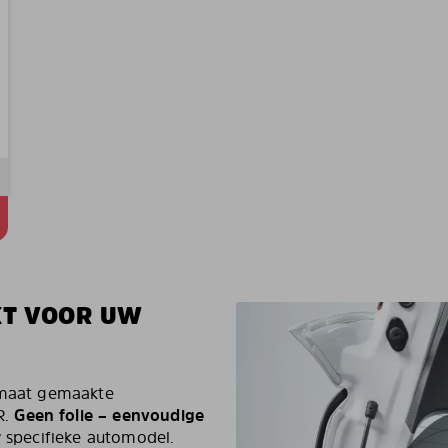
KT VOOR UW
p maat gemaakte
R.
Geen folie – eenvoudige
specifieke automodel.