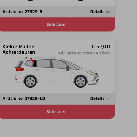
Article no 27329-5
Details
Selecteer
Kleine Ruiten
€
57,00
Achterdeuren
incl. verzendkosten en btw
Article no 27329-LD
Details
Selecteer