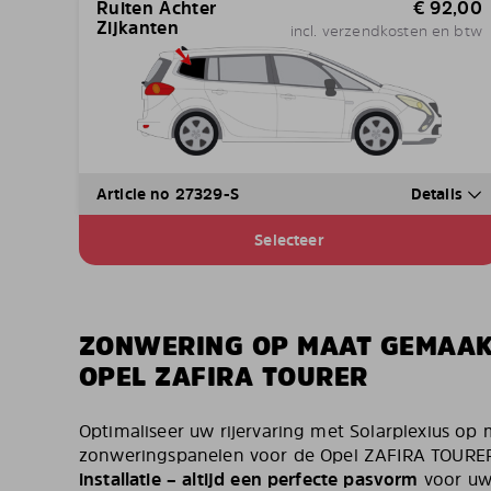
Ruiten Achter
€
92,00
Zijkanten
incl. verzendkosten en btw
Article no 27329-S
Details
Selecteer
ZONWERING OP MAAT GEMAA
OPEL ZAFIRA TOURER
Optimaliseer uw rijervaring met Solarplexius o
zonweringspanelen voor de Opel ZAFIRA TOURE
installatie – altijd een perfecte pasvorm
voor uw 