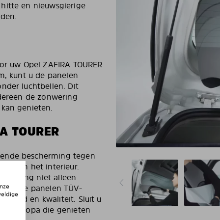
hitte en nieuwsgierige
jden.
voor uw Opel ZAFIRA TOURER
jm, kunt u de panelen
nder luchtbellen. Dit
edereen de zonwering
 kan genieten.
RA TOURER
kende bescherming tegen
ng van het interieur.
nwering niet alleen
onze
 zijn de panelen TÜV-
weldige
ligheid en kwaliteit. Sluit u
eel Europa die genieten