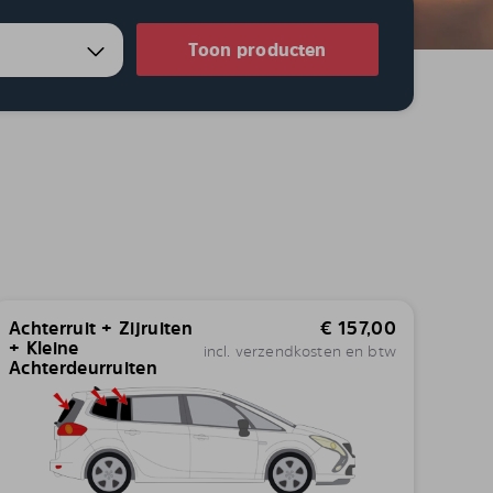
Toon producten
Achterruit + Zijruiten
€
157,00
+ Kleine
incl. verzendkosten en btw
Achterdeurruiten