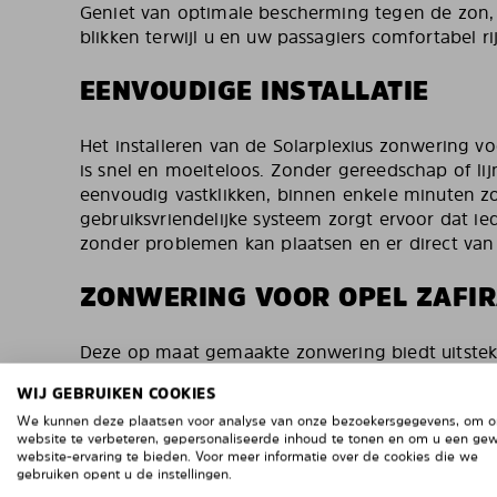
Geniet van optimale bescherming tegen de zon, 
blikken terwijl u en uw passagiers comfortabel ri
EENVOUDIGE INSTALLATIE
Het installeren van de Solarplexius zonwering 
is snel en moeiteloos. Zonder gereedschap of li
eenvoudig vastklikken, binnen enkele minuten zo
gebruiksvriendelijke systeem zorgt ervoor dat i
zonder problemen kan plaatsen en er direct van
ZONWERING VOOR OPEL ZAFI
Deze op maat gemaakte zonwering biedt uitste
schadelijke UV-stralen en vermindert de opwarmi
WIJ GEBRUIKEN COOKIES
Gemaakt van hoogwaardig Macrolon, biedt de zo
We kunnen deze plaatsen voor analyse van onze bezoekersgegevens, om 
duurzaamheid maar ook extra privacy. Daarnaast
website te verbeteren, gepersonaliseerde inhoud te tonen en om u een ge
getest & gecertificeerd, wat garant staat voor vei
website-ervaring te bieden. Voor meer informatie over de cookies die we
aan bij meer dan 500.000 tevreden klanten in h
gebruiken opent u de instellingen.