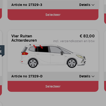
Article no 27329-3
Details
Selecteer
Vier Ruiten
€
82,00
Achterdeuren
incl. verzendkosten en btw
Article no 27329-D
Details
Selecteer