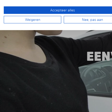
van deze innovatieve oplossing.
Accepteer alles
Weigeren
Nee, pas aan
EEN