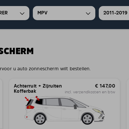
RER
MPV
2011-2019
ESCHERM
voor u auto zonnescherm wilt bestellen.
Achterruit + Zijruiten
€
147,00
Kofferbak
incl. verzendkosten en btw