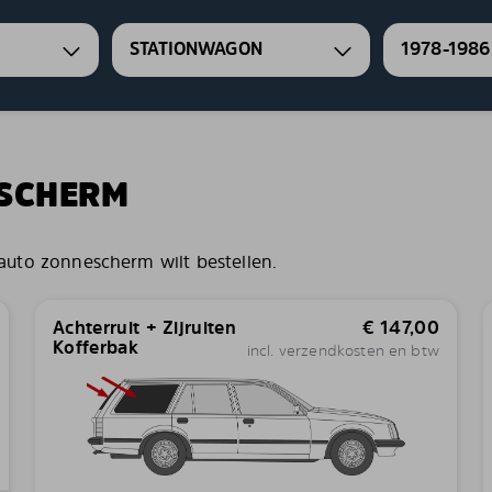
STATIONWAGON
1978-1986
ESCHERM
uto zonnescherm wilt bestellen.
Achterruit + Zijruiten
€
147,00
Kofferbak
incl. verzendkosten en btw