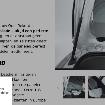
r uw Opel Rekord is
llatie – altijd een perfecte
ig, en er ontstaan geen
ijsten, en ze zitten direct
lijven de panelen perfect
delen nodig heeft.
RD
e bescherming tegen
 Rekord koel en
naast bieden de panelen
onze
en beïnvloedt. Onze TÜV-
weldige
an de hoogste
evreden klanten in Europa