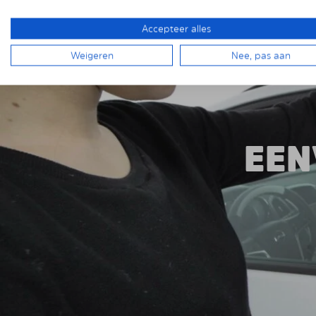
beproefd.
Accepteer alles
Weigeren
Nee, pas aan
EEN