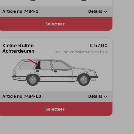
Article no 7434-5
Details
Selecteer
Kleine Ruiten
€
57,00
Achterdeuren
incl. verzendkosten en btw
Article no 7434-LD
Details
Selecteer