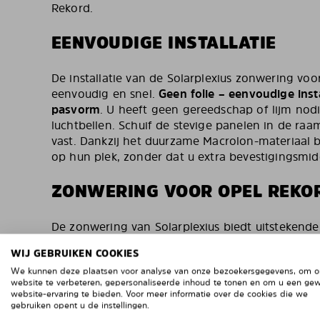
Rekord.
EENVOUDIGE INSTALLATIE
De installatie van de Solarplexius zonwering voo
eenvoudig en snel.
Geen folie – eenvoudige insta
pasvorm
. U heeft geen gereedschap of lijm nod
luchtbellen. Schuif de stevige panelen in de raaml
vast. Dankzij het duurzame Macrolon-materiaal b
op hun plek, zonder dat u extra bevestigingsmid
ZONWERING VOOR OPEL REKO
De zonwering van Solarplexius biedt uitstekend
zonlicht, hitte en UV-straling, waardoor uw Opel
WIJ GEBRUIKEN COOKIES
comfortabel blijft, zelfs op warme dagen. Daar
We kunnen deze plaatsen voor analyse van onze bezoekersgegevens, om 
extra privacy, zonder dat dit het zicht naar buit
website te verbeteren, gepersonaliseerde inhoud te tonen en om u een ge
geteste en gecertificeerde zonwering voldoet a
website-ervaring te bieden. Voor meer informatie over de cookies die we
veiligheidseisen en is door meer dan 500.000 t
gebruiken opent u de instellingen.