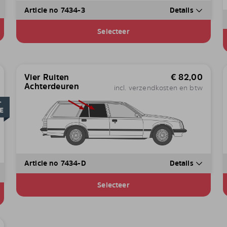
Article no 7434-3
Details
Selecteer
Vier Ruiten
€
82,00
Achterdeuren
incl. verzendkosten en btw
Article no 7434-D
Details
Selecteer