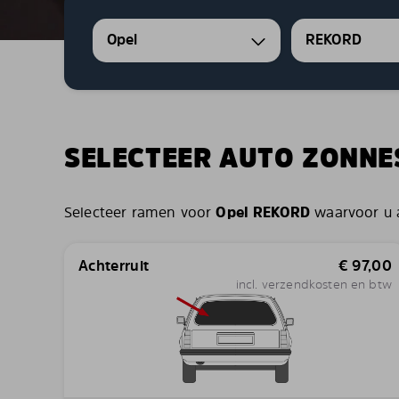
Opel
REKORD
SELECTEER AUTO ZONN
Selecteer ramen voor
Opel REKORD
waarvoor u a
Achterruit
€
97,00
incl. verzendkosten en btw