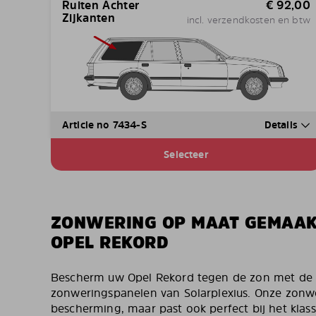
Ruiten Achter
€
92,00
Zijkanten
incl. verzendkosten en btw
Article no 7434-S
Details
Selecteer
ZONWERING OP MAAT GEMAA
OPEL REKORD
Bescherm uw Opel Rekord tegen de zon met de
zonweringspanelen van Solarplexius. Onze zonwe
bescherming, maar past ook perfect bij het klas