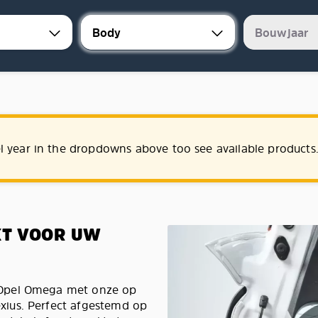
l year in the dropdowns above too see available products
KT VOOR UW
 Opel Omega met onze op
ius. Perfect afgestemd op