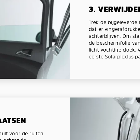
3. VERWIJDE
Trek de bijgeleverd
dat er vingerafdrukk
achterblijven. Om st
de beschermfolie van
licht vochtige doek.
eerste Solarplexius p
AATSEN
nuit voor de ruiten