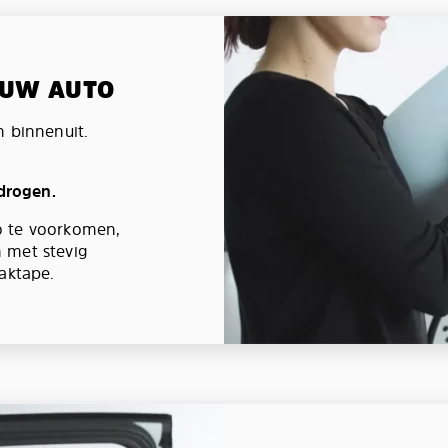
N UW AUTO
n binnenuit.
 drogen.
o te voorkomen,
 met stevig
aktape.