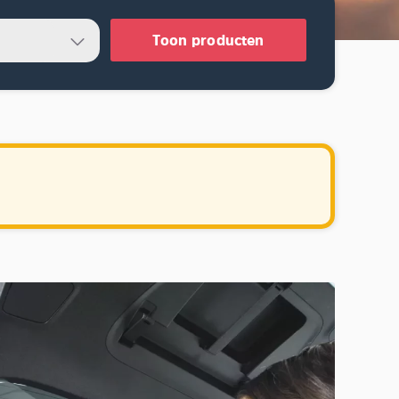
Toon producten
.