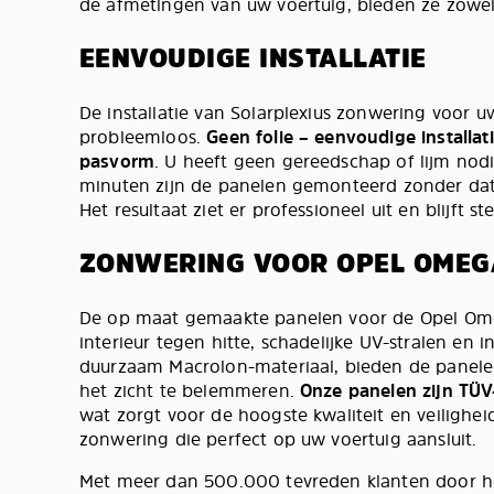
de afmetingen van uw voertuig, bieden ze zowel st
EENVOUDIGE INSTALLATIE
De installatie van Solarplexius zonwering voor 
probleemloos.
Geen folie – eenvoudige installati
pasvorm
. U heeft geen gereedschap of lijm nod
minuten zijn de panelen gemonteerd zonder dat 
Het resultaat ziet er professioneel uit en blijft st
ZONWERING VOOR OPEL OMEG
De op maat gemaakte panelen voor de Opel O
interieur tegen hitte, schadelijke UV-stralen en 
duurzaam Macrolon-materiaal, bieden de panele
het zicht te belemmeren.
Onze panelen zijn TÜV-
wat zorgt voor de hoogste kwaliteit en veiligheid
zonwering die perfect op uw voertuig aansluit.
Met meer dan 500.000 tevreden klanten door hee