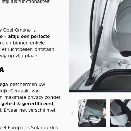
ijl als functionaliteit.
uw Opel Omega is
e – altijd een perfecte
ig, en binnen enkele
er luchtbellen ontstaan.
evig op zijn plaats.
A
mega beschermen uw
inkijk. Gemaakt van
n maximale privacy zonder
getest & gecertificeerd
,
. Ervaar het verschil met
l Europa, is Solarplexius