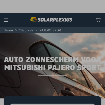
Skip to content
Menu
Home
>
Mitsubishi
>
PAJERO SPORT
AUTO ZONNESCHERM VOOR
MITSUBISHI PAJERO SPORT