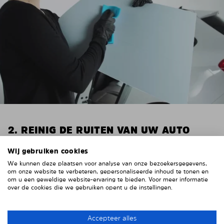
2. REINIG DE RUITEN VAN UW AUTO
Reinig de ruiten van uw auto grondig van binnenuit.
Wij gebruiken cookies
Bijv. met glasreiniger.
We kunnen deze plaatsen voor analyse van onze bezoekersgegevens,
om onze website te verbeteren, gepersonaliseerde inhoud te tonen en
Belangrijk! Geef de ruiten de tijd om te drogen.
om u een geweldige website-ervaring te bieden. Voor meer informatie
over de cookies die we gebruiken opent u de instellingen.
Om krassen op de bekleding van uw auto te
voorkomen, moet u deze rondom de ruiten afplakken
met stevig plakband. Wij adviseren ducttape of
Accepteer alles