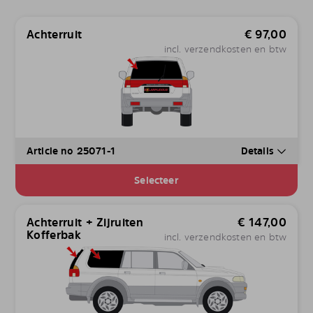
Achterruit
€
97,00
incl. verzendkosten en btw
Article no 25071-1
Details
Selecteer
Achterruit + Zijruiten
€
147,00
Kofferbak
incl. verzendkosten en btw