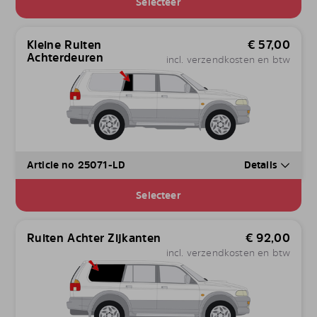
Selecteer
Kleine Ruiten
€
57,00
Achterdeuren
incl. verzendkosten en btw
Article no 25071-LD
Details
Selecteer
Ruiten Achter Zijkanten
€
92,00
incl. verzendkosten en btw