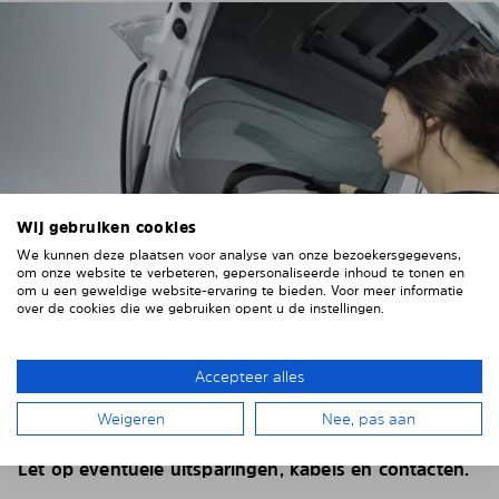
Wij gebruiken cookies
We kunnen deze plaatsen voor analyse van onze bezoekersgegevens,
om onze website te verbeteren, gepersonaliseerde inhoud te tonen en
om u een geweldige website-ervaring te bieden. Voor meer informatie
over de cookies die we gebruiken opent u de instellingen.
4. HET ZONNESCHERM PLAATSEN
Accepteer alles
Plaats het Solarplexius paneel van binnenuit voor de
ruiten van uw voertuig.
Steek hiervoor de ruiten
Weigeren
Nee, pas aan
achter de voertuigbekleding.
Let op eventuele uitsparingen, kabels en contacten.