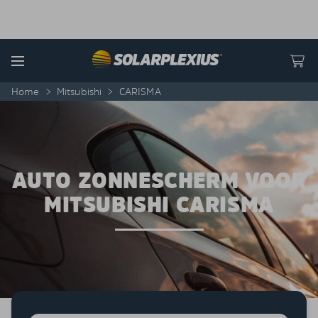
Skip to content
Menu
Home
>
Mitsubishi
>
CARISMA
AUTO ZONNESCHERM VOOR
MITSUBISHI CARISMA