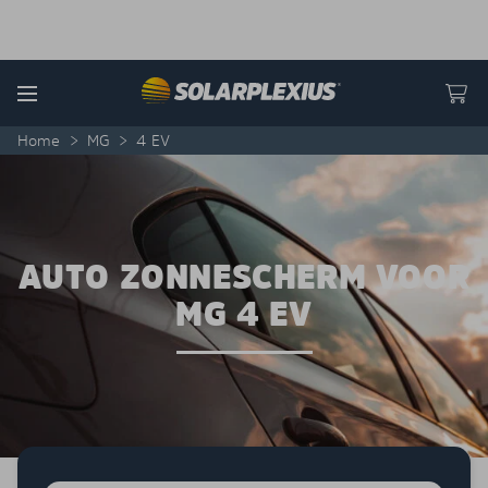
Skip to content
Menu
Home
>
MG
>
4 EV
AUTO ZONNESCHERM VOOR
MG 4 EV