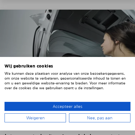
Wij gebruiken cookies
We kunnen deze plaatsen voor analyse van onze bezoekersgegevens,
om onze website te verbeteren, gepersonaliseerde inhoud te tonen en
om u een geweldige website-ervaring te bieden. Voor meer informatie
over de cookies die we gebruiken opent u de instellingen.
4. HET ZONNESCHERM PLAATSEN
Accepteer alles
Plaats het Solarplexius paneel van binnenuit voor de
Weigeren
Nee, pas aan
ruiten van uw voertuig.
Steek hiervoor de ruiten
achter de voertuigbekleding.