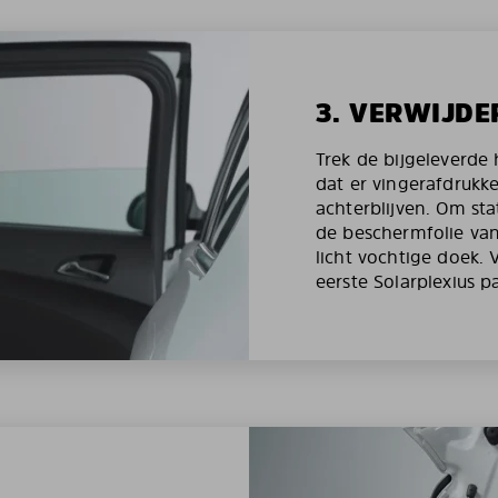
3. VERWIJDE
Trek de bijgeleverd
dat er vingerafdrukk
achterblijven. Om st
de beschermfolie van
licht vochtige doek.
eerste Solarplexius p