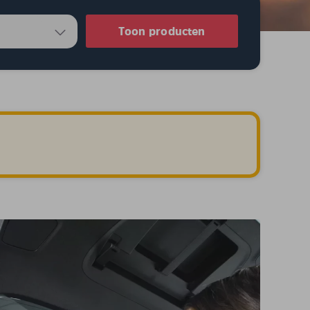
Toon producten
.