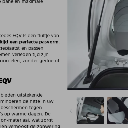
e panelen maximale
edes EQV is een fluitje van
altijd een perfecte pasvorm
.
geplaatst en passen
emen verleden tijd zijn.
voordelen, zonder gedoe of
EQV
bieden uitstekende
rminderen de hitte in uw
te beschermen tegen
lfs op warme dagen. De
lon-materiaal, wat zorgt
dien verhoogt de zonwering