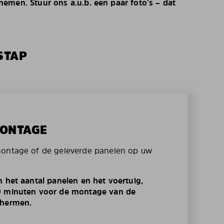
emen. Stuur ons a.u.b. een paar foto’s – dat
STAP
MONTAGE
montage of de geleverde panelen op uw
n het aantal panelen en het voertuig,
0 minuten voor de montage van de
chermen.