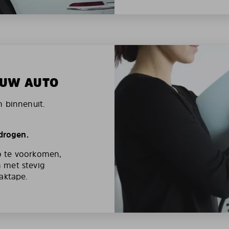
N UW AUTO
n binnenuit.
 drogen.
o te voorkomen,
 met stevig
aktape.