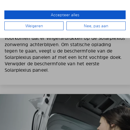
Accepteer alles
3. VERWIJDER DE BESCHERMFOLIE
Weigeren
Nee, pas aan
Trek de bijgeleverde handschoenen aan om te
voorkomen dat er vingerafdrukken op de Solarplexius
zonwering achterblijven. Om statische oplading
tegen te gaan, veegt u de beschermfolie van de
Solarplexius panelen af met een licht vochtige doek.
Verwijder de beschermfolie van het eerste
Solarplexius paneel.