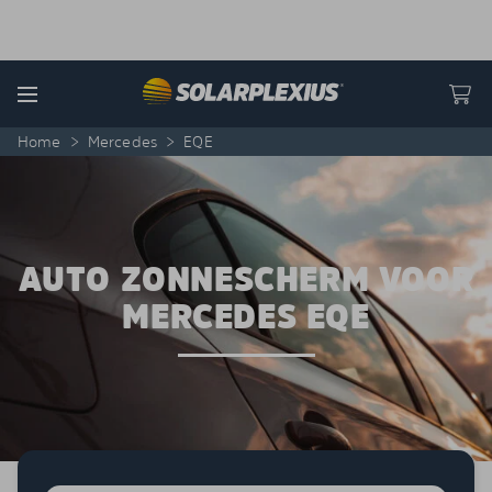
Skip to content
Menu
Home
>
Mercedes
>
EQE
AUTO ZONNESCHERM VOOR
MERCEDES EQE