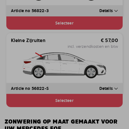
Article no 56822-3
Details
Selecteer
Kleine Zijruiten
€
57,00
incl. verzendkosten en btw
Article no 56822-S
Details
Selecteer
ZONWERING OP MAAT GEMAAKT VOOR
UW MERCEDES EQE