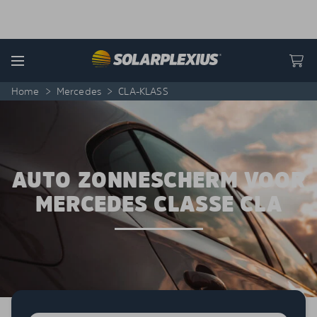
Skip to content
Menu
Home
>
Mercedes
>
CLA-KLASS
AUTO ZONNESCHERM VOOR
MERCEDES CLASSE CLA