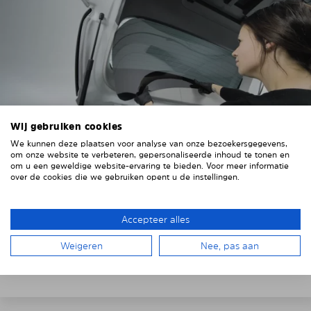
Wij gebruiken cookies
We kunnen deze plaatsen voor analyse van onze bezoekersgegevens,
om onze website te verbeteren, gepersonaliseerde inhoud te tonen en
om u een geweldige website-ervaring te bieden. Voor meer informatie
4. HET ZONNESCHERM PLAATSEN
over de cookies die we gebruiken opent u de instellingen.
Plaats het Solarplexius paneel van binnenuit voor de
Accepteer alles
ruiten van uw voertuig.
Steek hiervoor de ruiten
achter de voertuigbekleding.
Weigeren
Nee, pas aan
Let op eventuele uitsparingen, kabels en contacten.