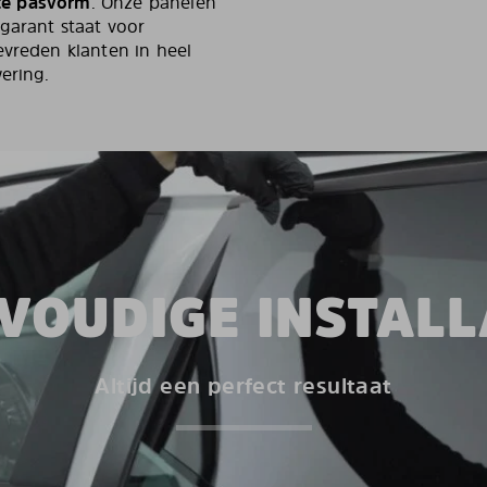
cte pasvorm
. Onze panelen
 garant staat voor
evreden klanten in heel
ering.
VOUDIGE INSTALL
Altijd een perfect resultaat