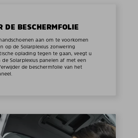
R DE BESCHERMFOLIE
e handschoenen aan om te voorkomen
en op de Solarplexius zonwering
atische oplading tegen te gaan, veegt u
 de Solarplexius panelen af met een
 Verwijder de beschermfolie van het
aneel.