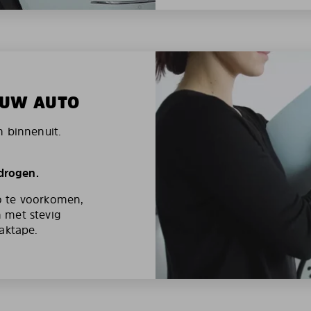
N UW AUTO
n binnenuit.
 drogen.
o te voorkomen,
 met stevig
aktape.