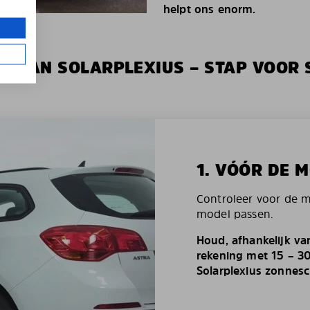
helpt ons enorm.
IE VAN SOLARPLEXIUS – STAP VOOR 
1. VÓÓR DE 
Controleer voor de 
model passen.
Houd, afhankelijk va
rekening met 15 – 3
Solarplexius zonnes