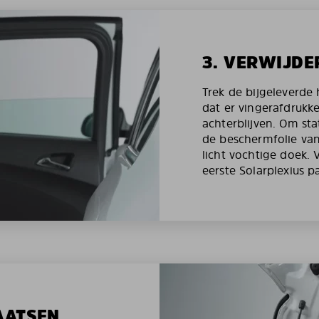
3. VERWIJDE
Trek de bijgeleverd
dat er vingerafdrukk
achterblijven. Om st
de beschermfolie van
licht vochtige doek.
eerste Solarplexius p
AATSEN