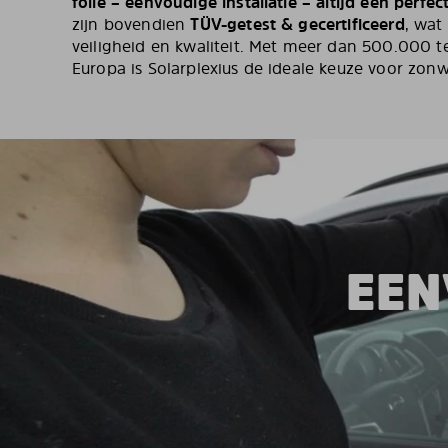
folie – eenvoudige installatie – altijd een perfe
zijn bovendien
TÜV-getest & gecertificeerd
, wat
veiligheid en kwaliteit. Met meer dan 500.000 t
Europa is Solarplexius de ideale keuze voor zonw
EEN