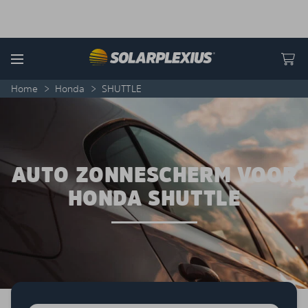
Skip to content
Menu
Home
>
Honda
>
SHUTTLE
AUTO ZONNESCHERM VOOR
HONDA SHUTTLE