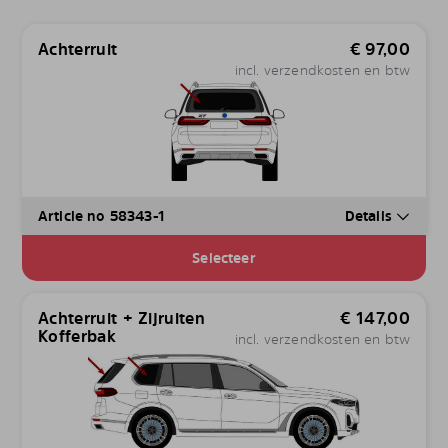
Achterruit
€
97,00
incl. verzendkosten en btw
Article no 58343-1
Details
Selecteer
Achterruit + Zijruiten
€
147,00
Kofferbak
incl. verzendkosten en btw