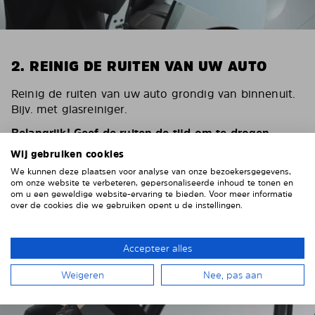
2. REINIG DE RUITEN VAN UW AUTO
Reinig de ruiten van uw auto grondig van binnenuit.
Bijv. met glasreiniger.
Belangrijk! Geef de ruiten de tijd om te drogen.
Wij gebruiken cookies
Om krassen op de bekleding van uw auto te
voorkomen, moet u deze rondom de ruiten afplakken
We kunnen deze plaatsen voor analyse van onze bezoekersgegevens,
om onze website te verbeteren, gepersonaliseerde inhoud te tonen en
met stevig plakband. Wij adviseren ducttape of
om u een geweldige website-ervaring te bieden. Voor meer informatie
afplaktape.
over de cookies die we gebruiken opent u de instellingen.
Accepteer alles
Weigeren
Nee, pas aan