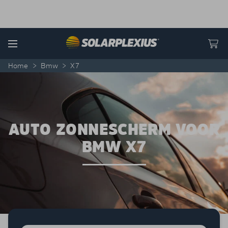
Skip to content
Menu
Home
>
Bmw
>
X7
AUTO ZONNESCHERM VOOR
BMW X7