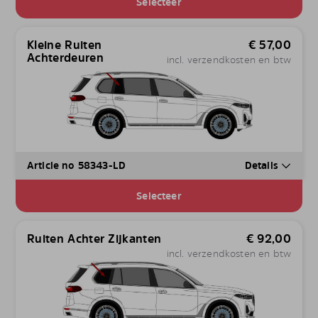
Selecteer
Kleine Ruiten
€
57,00
Achterdeuren
incl. verzendkosten en btw
Article no 58343-LD
Details
Selecteer
Ruiten Achter Zijkanten
€
92,00
incl. verzendkosten en btw