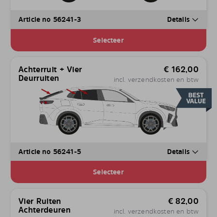
Article no 56241-3
Details
Selecteer
Achterruit + Vier
€
162,00
Deurruiten
incl. verzendkosten en btw
Article no 56241-5
Details
Selecteer
Vier Ruiten
€
82,00
Achterdeuren
incl. verzendkosten en btw