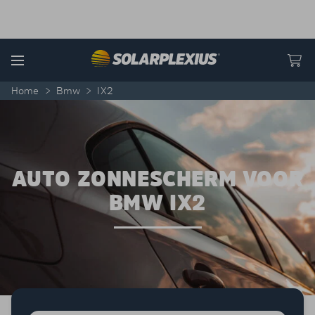
Skip to content
Menu
Home
>
Bmw
>
IX2
AUTO ZONNESCHERM VOOR
BMW IX2