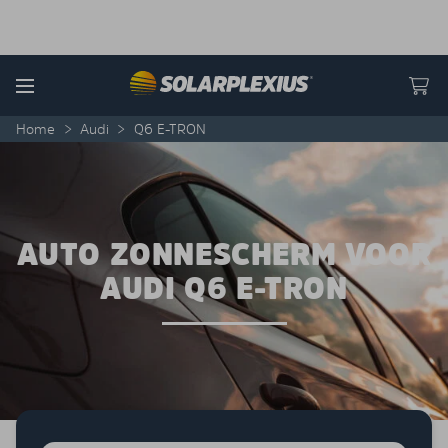
Skip to content
Menu
Home
>
Audi
>
Q6 E-TRON
AUTO ZONNESCHERM VOOR
AUDI Q6 E-TRON