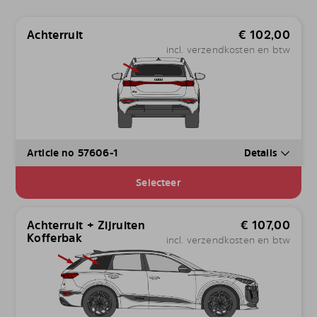
Achterruit
€
102,00
incl. verzendkosten en btw
Article no 57606-1
Details
Selecteer
Achterruit + Zijruiten
€
107,00
Kofferbak
incl. verzendkosten en btw