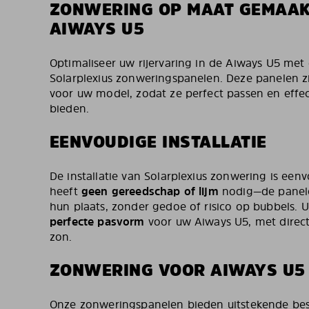
ZONWERING OP MAAT GEMAA
AIWAYS U5
Optimaliseer uw rijervaring in de Aiways U5 me
Solarplexius zonweringspanelen. Deze panelen z
voor uw model, zodat ze perfect passen en eff
bieden.
EENVOUDIGE INSTALLATIE
De installatie van Solarplexius zonwering is ee
heeft
geen gereedschap of lijm
nodig—de panele
hun plaats, zonder gedoe of risico op bubbels.
perfecte pasvorm
voor uw Aiways U5, met direc
zon.
ZONWERING VOOR AIWAYS U5
Onze zonweringspanelen bieden uitstekende bes