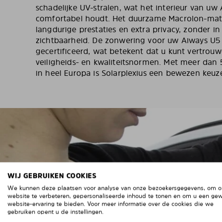
schadelijke UV-stralen, wat het interieur van uw
comfortabel houdt. Het duurzame Macrolon-mate
langdurige prestaties en extra privacy, zonder i
zichtbaarheid. De zonwering voor uw Aiways U5 
gecertificeerd, wat betekent dat u kunt vertro
veiligheids- en kwaliteitsnormen. Met meer dan
in heel Europa is Solarplexius een bewezen keuz
EEN
WIJ GEBRUIKEN COOKIES
We kunnen deze plaatsen voor analyse van onze bezoekersgegevens, om 
website te verbeteren, gepersonaliseerde inhoud te tonen en om u een ge
website-ervaring te bieden. Voor meer informatie over de cookies die we
gebruiken opent u de instellingen.