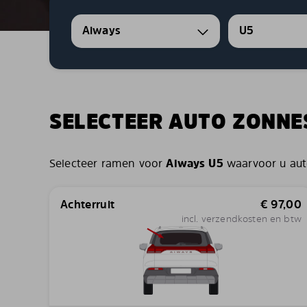
Aiways
U5
SELECTEER AUTO ZONN
Selecteer ramen voor
Aiways U5
waarvoor u aut
Achterruit
€
97,00
incl. verzendkosten en btw