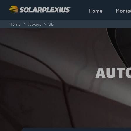
Skip to content
Home
Monta
Home
>
Aiways
>
U5
AUT