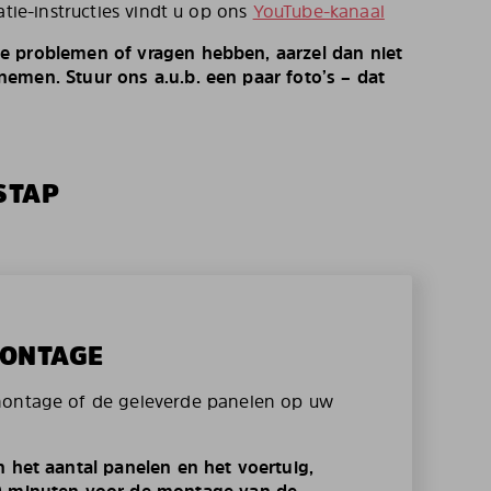
atie-instructies vindt u op ons
YouTube-kanaal
e problemen of vragen hebben, aarzel dan niet
emen. Stuur ons a.u.b. een paar foto’s – dat
STAP
MONTAGE
montage of de geleverde panelen op uw
n het aantal panelen en het voertuig,
0 minuten voor de montage van de