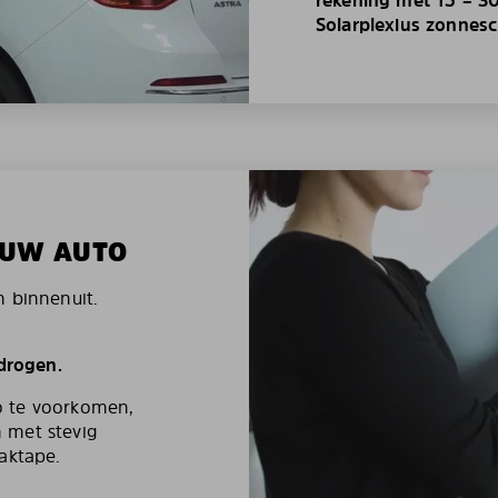
Solarplexius zonnes
N UW AUTO
n binnenuit.
 drogen.
o te voorkomen,
 met stevig
aktape.