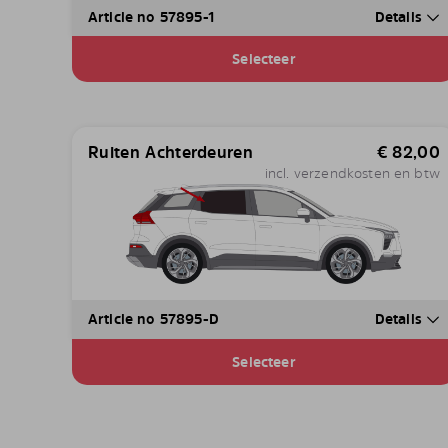
Article no 57895-1
Details
Selecteer
Ruiten Achterdeuren
€
82,00
incl. verzendkosten en btw
Article no 57895-D
Details
Selecteer