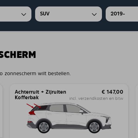
SUV
2019-
ESCHERM
o zonnescherm wilt bestellen.
Achterruit + Zijruiten
€
147,00
Kofferbak
incl. verzendkosten en btw