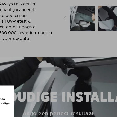
 Aiways U5 koel en
riaal garandeert
n te boeten op
is TÜV-getest &
uwen op de hoogste
 500.000 tevreden klanten
e voor uw auto.
VOUDIGE INSTALL
onze
weldige
Altijd een perfect resultaat