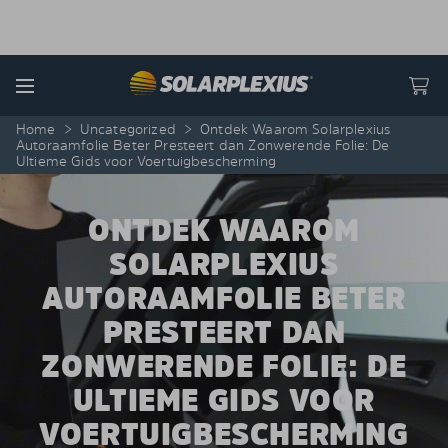
Skip to content
Menu
Home
>
Uncategorized
>
Ontdek Waarom Solarplexius
Autoraamfolie Beter Presteert dan Zonwerende Folie: De
Ultieme Gids voor Voertuigbescherming
ONTDEK WAAROM
SOLARPLEXIUS
AUTORAAMFOLIE BETER
PRESTEERT DAN
ZONWERENDE FOLIE: DE
ULTIEME GIDS VOOR
VOERTUIGBESCHERMING