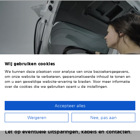
Wij gebruiken cookies
We kunnen deze plaatsen voor analyse van onze bezoekersgegevens,
om onze website te verbeteren, gepersonaliseerde inhoud te tonen en
om u een geweldige website-ervaring te bieden. Voor meer informatie
over de cookies die we gebruiken opent u de instellingen.
4. HET ZONNESCHERM PLAATSEN
Accepteer alles
Plaats het Solarplexius paneel van binnenuit voor de
ruiten van uw voertuig.
Steek hiervoor de ruiten
Weigeren
Nee, pas aan
achter de voertuigbekleding.
Let op eventuele uitsparingen, kabels en contacten.